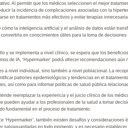
cativo. Al permitir que los médicos seleccionen el mejor tratam
reducir la incidencia de complicaciones asociadas con la hipert
arse en tratamientos más efectivos y evitar terapias innecesari
cómo la inteligencia artificial y el análisis de datos están tra
convertirla en conocimientos útiles para la toma de decisiones 
lo y se implementa a nivel clínico, se espera que los benefici
itmos de IA, ‘Hypermarker’ podrá ofrecer recomendaciones aún 
 a nivel individual, sino también a nivel poblacional. La recopi
entificar patrones epidemiológicos y tendencias en el tratamien
tes, así como para informar políticas de salud pública relacionad
ende reemplazar la experiencia y el juicio clínico de los médic
ue pueden ayudar a los profesionales de la salud a tomar deci
ndo fundamental en el proceso de tratamiento.
e ‘Hypermarker’, también existen desafíos y consideraciones éti
er salvaguardadas en todo momento, y es necesario establecer p